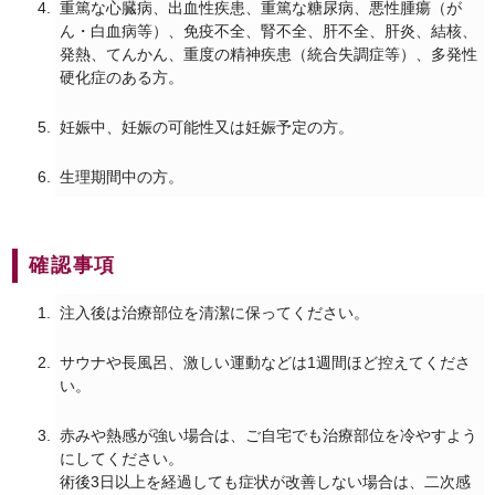
重篤な心臓病、出血性疾患、重篤な糖尿病、悪性腫瘍（が
ん・白血病等）、免疫不全、腎不全、肝不全、肝炎、結核、
発熱、てんかん、重度の精神疾患（統合失調症等）、多発性
硬化症のある方。
妊娠中、妊娠の可能性又は妊娠予定の方。
生理期間中の方。
確認事項
注入後は治療部位を清潔に保ってください。
サウナや長風呂、激しい運動などは1週間ほど控えてくださ
い。
赤みや熱感が強い場合は、ご自宅でも治療部位を冷やすよう
にしてください。
術後3日以上を経過しても症状が改善しない場合は、二次感