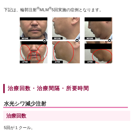
®
®
下記は、輪郭注射
MLM
5回実施の症例となります。
治療回数・治療間隔・所要時間
水光シワ減少注射
治療回数
5回が１クール。